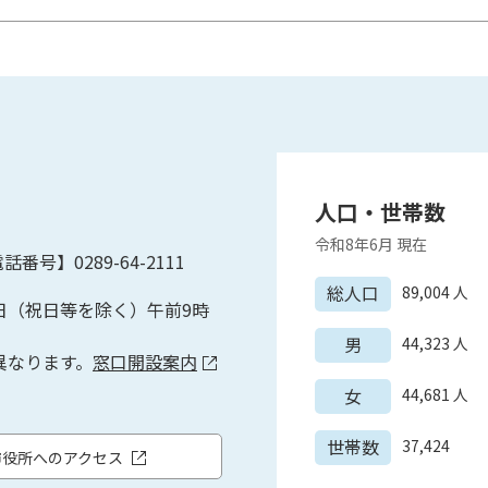
人口・世帯数
令和8年6月
現在
話番号】0289-64-2111
総人口
89,004
人
日（祝日等を除く）午前9時
男
44,323
人
異なります。
窓口開設案内
女
44,681
人
世帯数
37,424
市役所へのアクセス