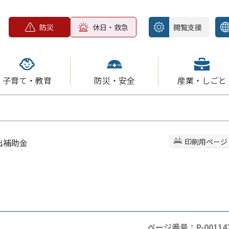
防災
休日・救急
閲覧支援
子育て・教育
防災・安全
産業・しごと
出補助金
印刷用ページ
ページ番号：P-00114