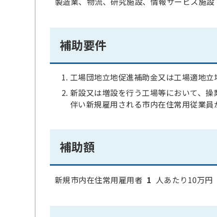
製造業、物流、研究施設、情報サービス施設
補助要件
工場団地立地促進補助金又は工場適地立
新設又は増設を行う工場等において、操
伴い新規雇用される市内在住常用従業員が
補助額
新規市内在住常用雇用者
1
人あたり10万円