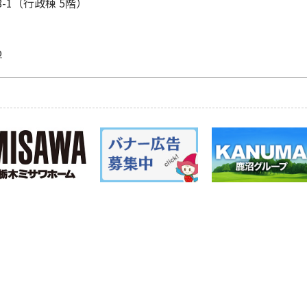
8-1（行政棟 5階）
p