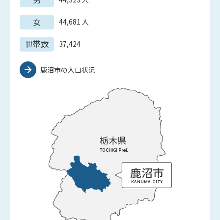
女
44,681
人
世帯数
37,424
鹿沼市の人口状況