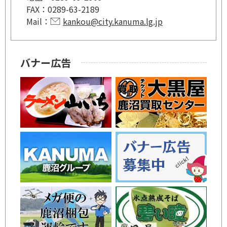
FAX：
0289-63-2189
Mail：
kankou@city.kanuma.lg.jp
バナー広告