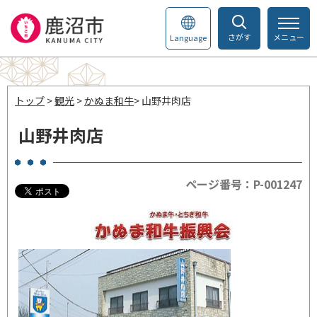
さがす
メニュー
Language
トップ
>
観光
>
かぬま和牛
> 山野井肉店
山野井肉店
ページ番号：P-001247