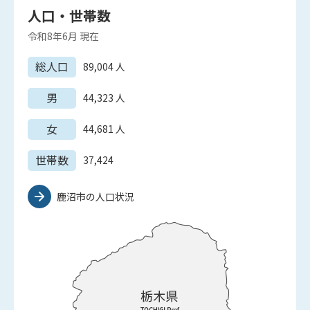
人口・世帯数
令和8年6月
現在
総人口
89,004
人
男
44,323
人
女
44,681
人
世帯数
37,424
鹿沼市の人口状況