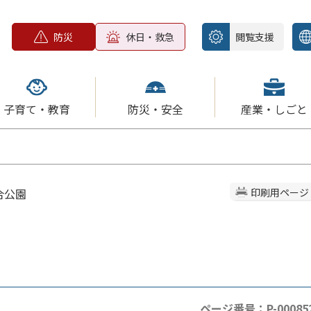
防災
休日・救急
閲覧支援
子育て・教育
防災・安全
産業・しごと
合公園
印刷用ページ
ページ番号：P-00085