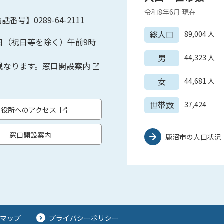
令和8年6月
現在
話番号】0289-64-2111
総人口
89,004
人
日（祝日等を除く）午前9時
男
44,323
人
異なります。
窓口開設案内
女
44,681
人
世帯数
37,424
市役所へのアクセス
窓口開設案内
鹿沼市の人口状況
マップ
プライバシーポリシー