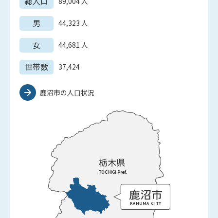
総人口
89,004
人
男
44,323
人
女
44,681
人
世帯数
37,424
鹿沼市の人口状況