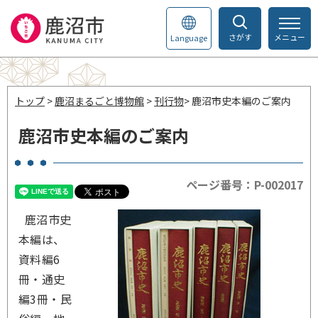
さがす
メニュー
Language
トップ
>
鹿沼まるごと博物館
>
刊行物
> 鹿沼市史本編のご案内
鹿沼市史本編のご案内
ページ番号：P-002017
鹿沼市史
本編は、
資料編6
冊・通史
編3冊・民