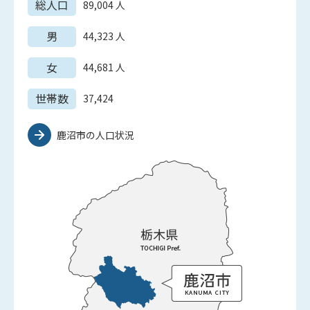
総人口
89,004
人
男
44,323
人
女
44,681
人
世帯数
37,424
鹿沼市の人口状況