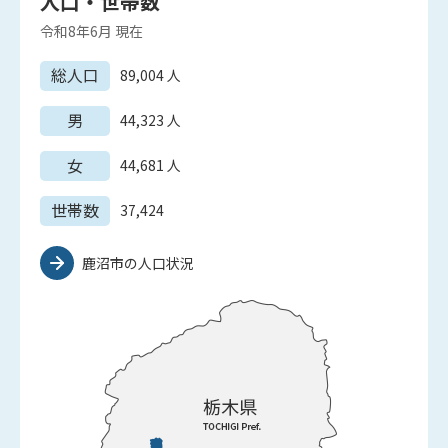
人口・世帯数
令和8年6月
現在
総人口
89,004
人
男
44,323
人
女
44,681
人
世帯数
37,424
鹿沼市の人口状況