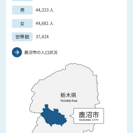
男
44,323
人
女
44,681
人
世帯数
37,424
鹿沼市の人口状況