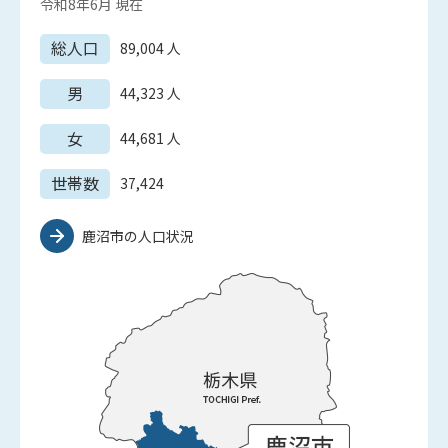
令和8年6月
現在
総人口
89,004
人
男
44,323
人
女
44,681
人
世帯数
37,424
鹿沼市の人口状況