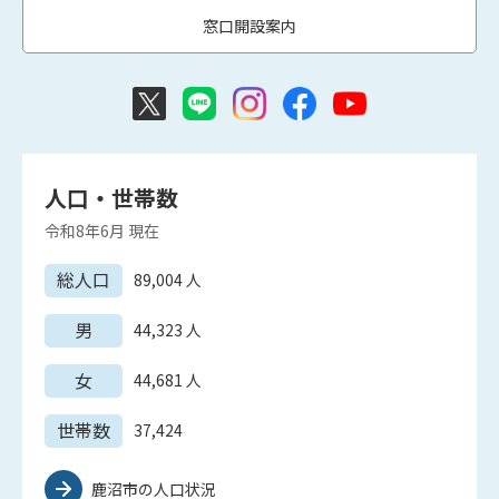
窓口開設案内
人口・世帯数
令和8年6月
現在
総人口
89,004
人
男
44,323
人
女
44,681
人
世帯数
37,424
鹿沼市の人口状況