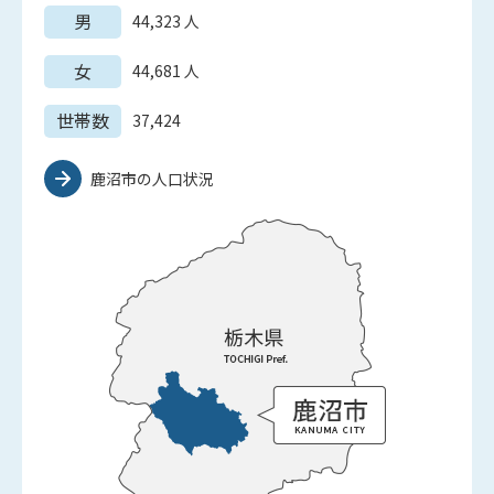
男
44,323
人
女
44,681
人
世帯数
37,424
鹿沼市の人口状況