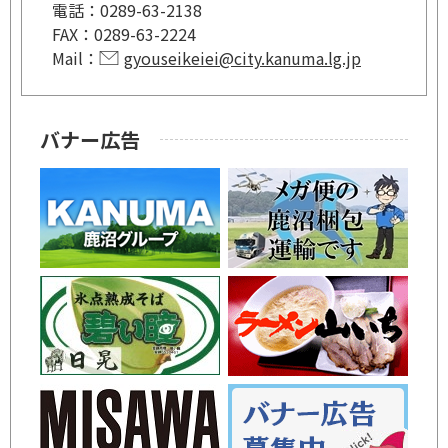
電話：
0289-63-2138
FAX：
0289-63-2224
Mail：
gyouseikeiei@city.kanuma.lg.jp
バナー広告