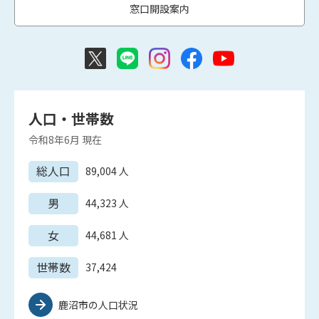
窓口開設案内
人口・世帯数
令和8年6月
現在
総人口
89,004
人
男
44,323
人
女
44,681
人
世帯数
37,424
鹿沼市の人口状況