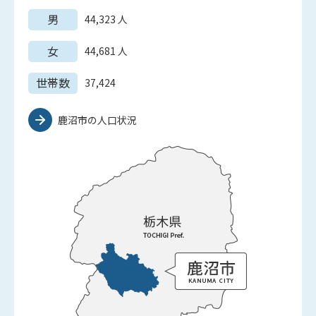
男
44,323
人
女
44,681
人
世帯数
37,424
鹿沼市の人口状況