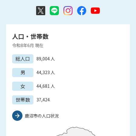
人口・世帯数
令和8年6月
現在
総人口
89,004
人
男
44,323
人
女
44,681
人
世帯数
37,424
鹿沼市の人口状況