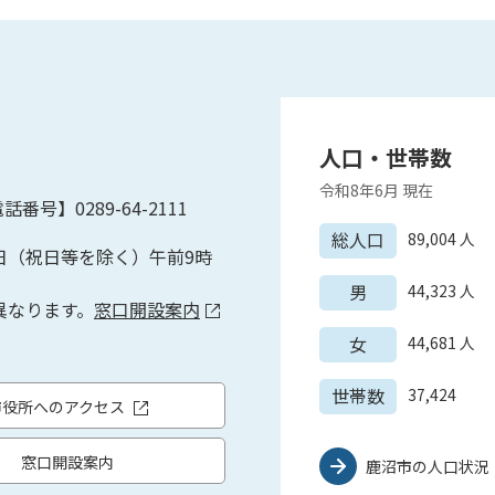
人口・世帯数
令和8年6月
現在
話番号】0289-64-2111
総人口
89,004
人
日（祝日等を除く）午前9時
男
44,323
人
異なります。
窓口開設案内
女
44,681
人
世帯数
37,424
市役所へのアクセス
窓口開設案内
鹿沼市の人口状況