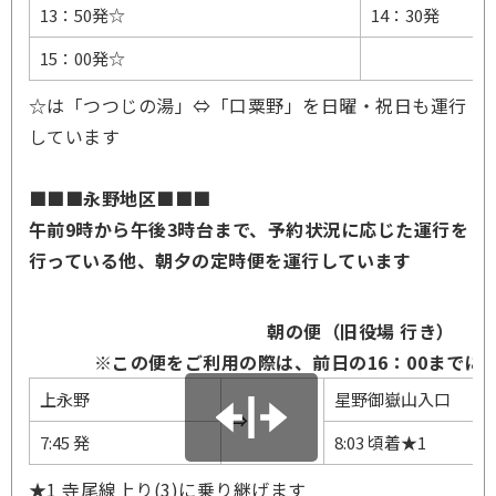
13：50発☆
14：30発
15：00発☆
☆は「つつじの湯」⇔「口粟野」を日曜・祝日も運行
しています
■■■永野地区■■■
午前9時から午後3時台まで、予約状況に応じた運行を
行っている他、朝夕の定時便を運行しています
朝の便（旧役場 行き）
※この便をご利用の際は、前日の16：00までに
上永野
星野御嶽山入口
⇒
7:45 発
8:03 頃着★1
★1 寺尾線上り(3)に乗り継げます