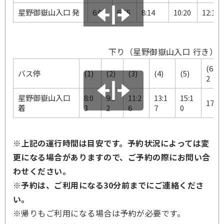
星野御嶽山入口 発
6:05
6:55
8:14
10:20
12:15
下り（星野御嶽山入口 行き）
(6)★
バス停
(1)
(2)
(3)
(4)
(5)
2
星野御嶽山入口
8:0
9:3
11:2
13:1
15:1
17:22
着
3
2
6
7
0
※上記の運行時間は目安です。予約状況によっては変
更になる場合がありますので、ご予約の際にお問い合
わせください。
※予約は、ご利用になる30分前までにご連絡くださ
い。
※帰りもご利用になる場合は予約が必要です。