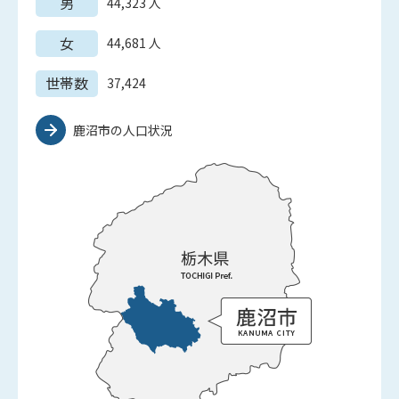
男
44,323
人
女
44,681
人
世帯数
37,424
鹿沼市の人口状況