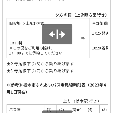
夕方の便（上永野方面行き）
旧役場 ⇒ 上永野方面
星野御嶽山入
―
17:25 発★2
⇒
18:10発
※この便をご利用の際は、
18:20 着発★
17：00までに予約してくださ
い
★2 寺尾線下り(6)から乗り継げます
★3 寺尾線下り(7)から乗り継げます
≪参考≫栃木市ふれあいバス寺尾線時刻表（2023年4
月1日現在）
上り（栃木駅 行き）
バス停
(1)
(2)
(3)★1
(4)
(5)