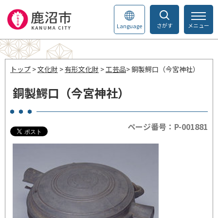
さがす
メニュー
Language
トップ
>
文化財
>
有形文化財
>
工芸品
> 銅製鰐口（今宮神社）
銅製鰐口（今宮神社）
ページ番号：P-001881