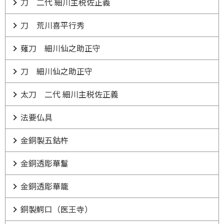
刀 二代 細川主税佐正義
刀 荒川喜平行秀
薙刀 細川仙之助正守
刀 細川仙之助正守
太刀 二代 細川主税佐正義
法要仏具
金銅製五鈷杵
金銅透彫華鬘
金銅透彫華籠
銅製鰐口（医王寺）