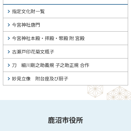
指定文化財一覧
今宮神社唐門
今宮神社本殿・拝殿・幣殿 附 宮殿
古瀬戸印花菊文瓶子
刀 細川剛之助義規 子之助正規 合作
妙見立像 附台座及び厨子
鹿沼市役所