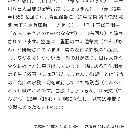
いん）敬白」（右回り）、「永禄（えいろく）二年一
月八日大旦那御留守昌歆（しょうきん）」（永禄2年
＝1559 左回り）、背面銘帯に「鈴中安穏 諸人快楽 如
斯 大工岩本兵庫助」（左回り）、「壬生下総守綱長
（みぶしもうさのかみつななが）」（右回り）と陰刻
されています。撞座は二重圏の中に蓮華文（れんげも
ん）が陽鋳されています。肩の左右に鉄製の吊金具
（つりかなぐ）がついた一対の耳があり、目は大きく
やや斜め上方に突き出しています。銘にある壬生綱長
は壬生氏系図中には見当たりません。御留守とは当時
の日光山の宗務一切を執行していた権別当（ごんべっ
とう）職のことです。昌歆（しょうきん）は天文（て
んぶん）12年（1543）同職に就任し、以来19年間そ
の職にあったといわれます。
掲載日 平成22年8月23日
更新日 令和6年3月1日