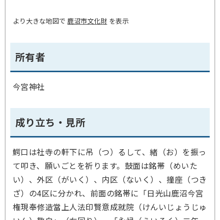
より大きな地図で
鹿沼市文化財
を表示
所有者
今宮神社
成り立ち・見所
鰐口は社寺の軒下に吊（つ）るして、緒（お）を振っ
て叩き、願いごとを祈ります。鼓面は銘帯（めいた
い）、外区（がいく）、内区（ないく）、撞座（つき
ざ）の4区に分かれ、前面の銘帯に「日光山鹿沼今宮
権現奉修造當上人法印賢意成就院（けんいじょうじゅ