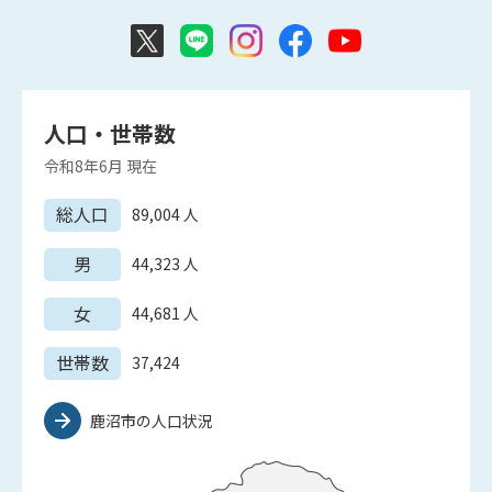
人口・世帯数
令和8年6月
現在
総人口
89,004
人
男
44,323
人
女
44,681
人
世帯数
37,424
鹿沼市の人口状況