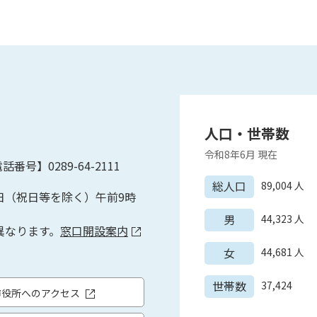
人口・世帯数
令和8年6月
現在
話番号】0289-64-2111
総人口
89,004
人
日（祝日等を除く）午前9時
男
44,323
人
異なります。
窓口開設案内
女
44,681
人
世帯数
37,424
市役所へのアクセス