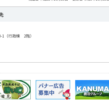
先
88-1（行政棟 2階）