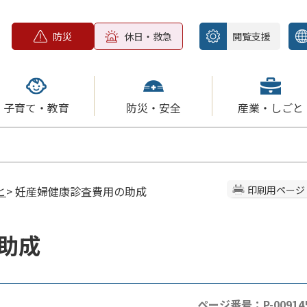
防災
休日・救急
閲覧支援
子育て・教育
防災・安全
産業・しごと
と
> 妊産婦健康診査費用の助成
印刷用ページ
助成
ページ番号：P-00914