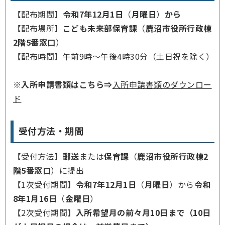
【配布期間】
令和7年12月1日
（
月曜日
）
から
【配布場所】
こども未来部保育課
（
鹿沼市役所行政棟
2階5番窓口
）
【配布時間】午前9時～午後4時30分（土日祝を除く）
※入所申請書類はこちら⇒
入所申請書類のダウンロー
ド
受付方法・期間
【受付方法】
郵送
または
保育課
（
鹿沼市役所行政棟2
階5番窓口
）に提出
【1次受付期間】
令和7年12月1日
（
月曜日
）から
令和
8年1月16日
（
金曜日
）
【2次受付期間】
入所希望月の前々月10日まで（10日