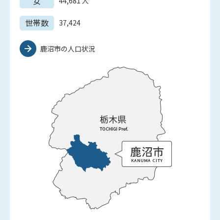
女
44,681
人
世帯数
37,424
鹿沼市の人口状況