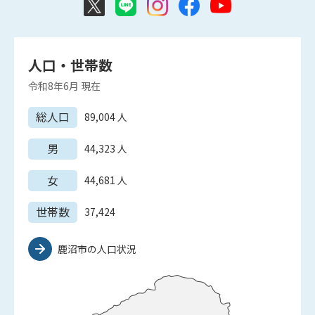
人口・世帯数
令和8年6月
現在
総人口
89,004
人
男
44,323
人
女
44,681
人
世帯数
37,424
鹿沼市の人口状況