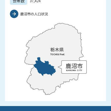
世帯数
37,424
鹿沼市の人口状況