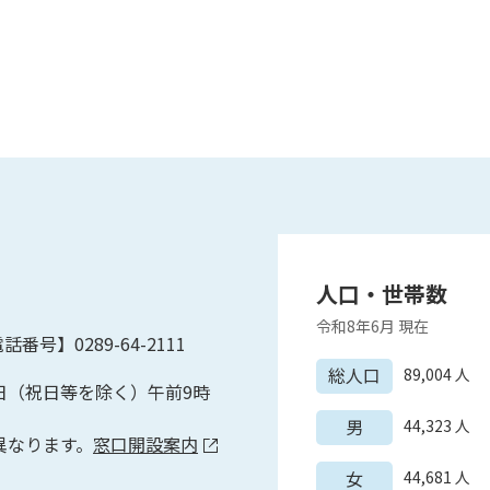
人口・世帯数
令和8年6月
現在
話番号】0289-64-2111
総人口
89,004
人
日（祝日等を除く）午前9時
男
44,323
人
異なります。
窓口開設案内
女
44,681
人