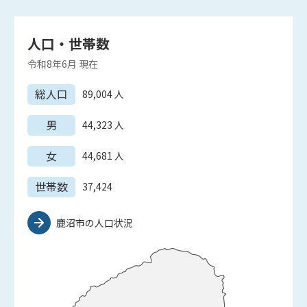
人口・世帯数
令和8年6月
現在
総人口
89,004
人
男
44,323
人
女
44,681
人
世帯数
37,424
鹿沼市の人口状況