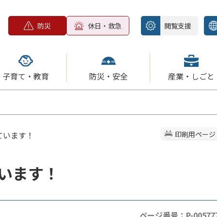
防災
休日・救急
閲覧支援
子育て・教育
防災・安全
産業・しごと
ています！
印刷用ページ
います！
ページ番号：P-00577