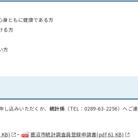
心身ともに健康である方
ける方
い方
申し込みいただくか、
統
計係
（TEL：0289-63-2256）へご連
KB)
・
鹿沼市統計調査員登録申請書(pdf 61 KB)