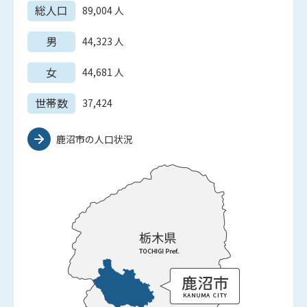
総人口
89,004
人
男
44,323
人
女
44,681
人
世帯数
37,424
鹿沼市の人口状況