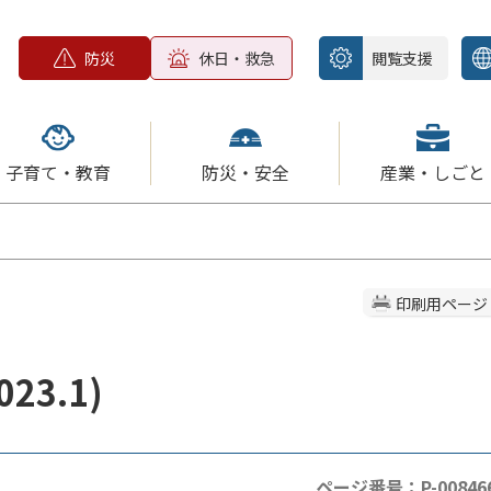
防災
休日・救急
閲覧支援
子育て・教育
防災・安全
産業・しごと
印刷用ページ
3.1)
ページ番号：P-00846