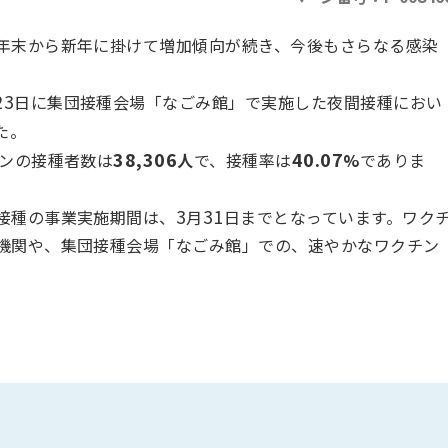
年末から新年に掛けて増加傾向が続き、今後もさらなる感染
23
日に集団接種会場「なごみ館」で実施した夜間接種におい
た。
38,306
40.07
チンの接種者数は
人
で、接種率は
%
でありま
3
31
接種の事業実施期間は、
月
日までとなっています。ワク
機関や、集団接種会場「なごみ館」での、速やかなワクチン