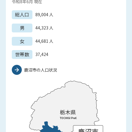
令和8年6月
現在
総人口
89,004
人
男
44,323
人
女
44,681
人
世帯数
37,424
鹿沼市の人口状況