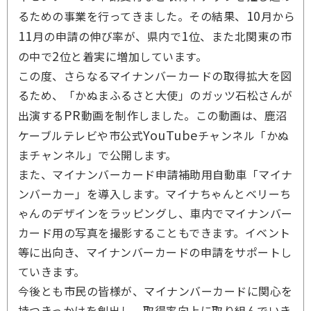
10
るための事業を行ってきました。その結果、
月から
11
1
月の申請の伸び率が、県内で
位、また北関東の市
2
の中で
位と着実に増加しています。
この度、さらなるマイナンバーカードの取得拡大を図
るため、「かぬまふるさと大使」のガッツ石松さんが
PR
出演する
動画を制作しました。この動画は、鹿沼
YouTube
ケーブルテレビや市公式
チャンネル「かぬ
まチャンネル」で公開します。
また、マイナンバーカード申請補助用自動車「マイナ
ンバーカー」を導入します。マイナちゃんとベリーち
ゃんのデザインをラッピングし、車内でマイナンバー
カード用の写真を撮影することもできます。イベント
等に出向き、マイナンバーカードの申請をサポートし
ていきます。
今後とも市民の皆様が、マイナンバーカードに関心を
持つきっかけを創出し、取得率向上に取り組んでいき