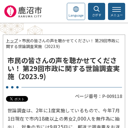
さがす
メニュー
Language
トップ
> 市民の皆さんの声を聴かせてください！ 第29回市政に
関する世論調査実施（2023.9)
市民の皆さんの声を聴かせてくださ
い！ 第29回市政に関する世論調査実
施（2023.9)
ページ番号：P-009118
2
1
7
世論調査は、
年に
度実施しているもので、今年
月
1
18
2,000
日現在で市内
歳以上の男女
人を無作為に抽
9
25
出し、対象の方には
月
日に、郵送で調査票をお送