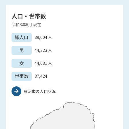
人口・世帯数
令和8年6月
現在
総人口
89,004
人
男
44,323
人
女
44,681
人
世帯数
37,424
鹿沼市の人口状況