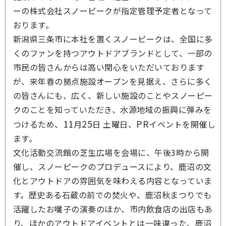
ーの株式会社スノーピークが指定管理予定者となって
おります。
新潟県三条市に本社を置くスノーピークは、全国に多
くのファンを持つアウトドアブランドとして、一部の
市民の皆さんからは高い関心をいただいております
が、来年春の拠点施設オープンを見据え、さらに多く
の皆さんにも、広く、新しい施設のことやスノーピー
クのことを知っていただき、水源地域の振興に弾みを
11
25
PR
つけるため、
月
日 土曜日、
イベントを開催し
ます。
文化活動交流館の芝生広場を会場に、午後3時から開
催し、スノーピークのプロデュースにより、鹿沼の文
化とアウトドアの雰囲気を味わえる内容となっていま
す。歴史ある石蔵の前での焚火や、鹿沼秋まつりでも
活躍したお囃子の演奏のほか、市内飲食店の出店もあ
り、ほかのアウトドアイベントとは一味違った、鹿沼