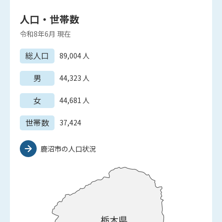
人口・世帯数
令和8年6月
現在
総人口
89,004
人
男
44,323
人
女
44,681
人
世帯数
37,424
鹿沼市の人口状況