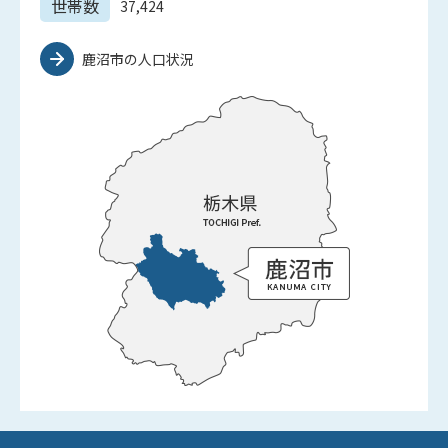
世帯数
37,424
鹿沼市の人口状況