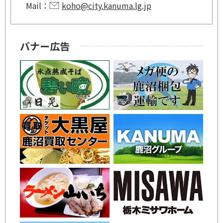
Mail：
koho@city.kanuma.lg.jp
バナー広告