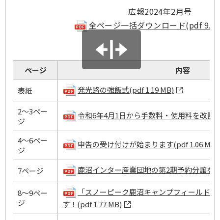
広報2024年2月号
全ページ一括ダウンロード(pdf 9.22
ページ
内容
発光路の強飯式(pdf 1.19 MB)
表紙
2～3ペー
令和6年4月1日から手数料・使用料を改訂します(p
ジ
4～6ペー
申告の受け付けが始まります(pdf 1.06 MB)
ジ
鹿沼インター産業団地の第2期予約分譲を行います(
7ページ
「スノーピーク鹿沼キャンプフィールド＆
8～9ペー
ジ
す！(pdf 1.77 MB)