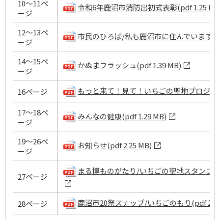
10～11ペ
令和6年鹿沼市消防出初式表彰(pdf 1.25 MB
ージ
12～13ペ
市民のひろば/私も鹿沼市に住んでいます！(pdf 
ージ
14～15ペ
かぬまフラッシュ(pdf 1.39 MB)
ージ
もっと来て！見て！いちごの聖地プロジェクト(pd
16ページ
17～18ペ
みんなの健康(pdf 1.29 MB)
ージ
19～26ペ
お知らせ(pdf 2.25 MB)
ージ
まる博ものがたり/いちごの聖地スタンプラリー202
27ページ
鹿沼市20祭スナップ/いちごのもり(pdf 2.33
28ページ