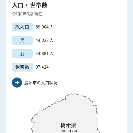
人口・世帯数
令和8年6月
現在
総人口
89,004
人
男
44,323
人
女
44,681
人
世帯数
37,424
鹿沼市の人口状況