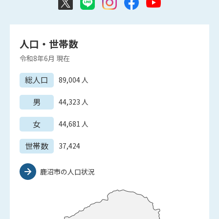
人口・世帯数
令和8年6月
現在
総人口
89,004
人
男
44,323
人
女
44,681
人
世帯数
37,424
鹿沼市の人口状況