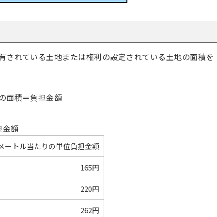
有されている土地または権利の設定されている土地の面積を
の面積＝負担金額
担金額
方メートル当たりの単位負担金額
165円
220円
262円