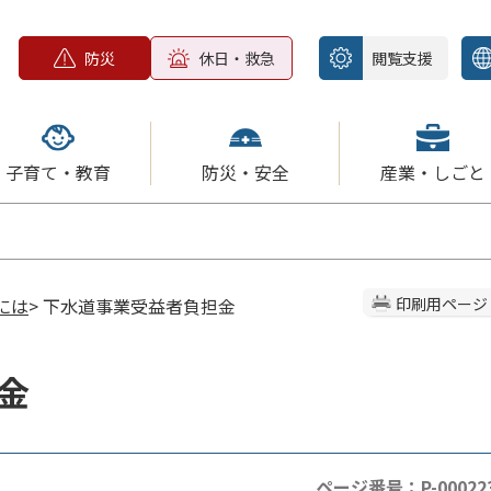
防災
休日・救急
閲覧支援
子育て・教育
防災・安全
産業・しごと
には
> 下水道事業受益者負担金
印刷用ページ
金
ページ番号：P-00022