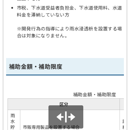
市税、下水道受益者負担金、下水道使用料、水道
料金を滞納していない方
※開発行為の指導により雨水浸透枡を設置する場
合は対象になりません。
補助金額・補助限度
補助金額・補助限度
区分
雨
水
設
貯
市販専用製品を設置する場合
経