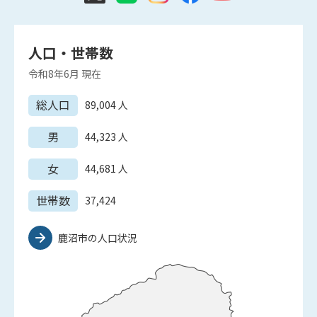
人口・世帯数
令和8年6月
現在
総人口
89,004
人
男
44,323
人
女
44,681
人
世帯数
37,424
鹿沼市の人口状況