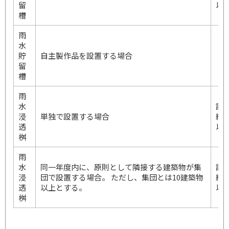
留
以
槽
雨
水
貯
自主製作品を設置する場合
留
槽
雨
水
設
浸
単独で設置する場合
経
透
以
桝
雨
水
同一年度内に、原則として隣接する建築物が集
設
浸
団で設置する場合。 ただし、集団とは10建築物
経
透
以上とする。
以
桝