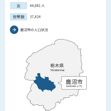
女
44,681
人
世帯数
37,424
鹿沼市の人口状況