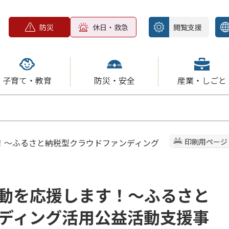
防災
休日・救急
閲覧支援
子育て・教育
防災・安全
産業・しごと
！～ふるさと納税型クラウドファンディング
印刷用ページ
動を応援します！～ふるさと
ディング活用公益活動支援事