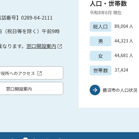
人口・世帯数
令和8年6月
現在
話番号】0289-64-2111
総人口
89,004
人
日（祝日等を除く）午前9時
男
44,323
人
異なります。
窓口開設案内
女
44,681
人
世帯数
37,424
市役所へのアクセス
窓口開設案内
鹿沼市の人口状況