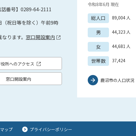
令和8年6月
現在
話番号】0289-64-2111
総人口
89,004
人
日（祝日等を除く）午前9時
男
44,323
人
異なります。
窓口開設案内
女
44,681
人
世帯数
37,424
市役所へのアクセス
窓口開設案内
鹿沼市の人口状況
マップ
プライバシーポリシー