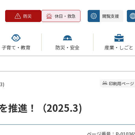
防災
休日・救急
閲覧支援
子育て・教育
防災・安全
産業・しごと
3)
印刷用ページ
推進！（2025.3)
ページ番号：P-01036