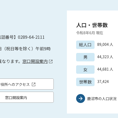
人口・世帯数
令和8年6月
現在
話番号】0289-64-2111
総人口
89,004
人
日（祝日等を除く）午前9時
男
44,323
人
異なります。
窓口開設案内
女
44,681
人
世帯数
37,424
市役所へのアクセス
窓口開設案内
鹿沼市の人口状況