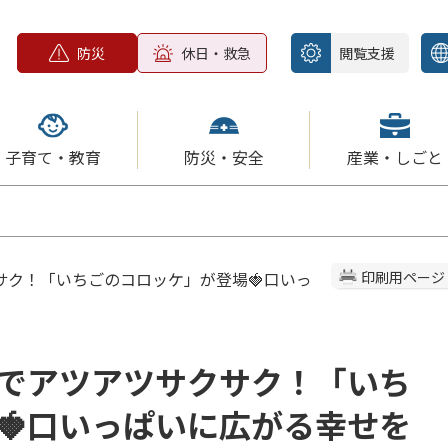
防災
休日・救急
閲覧支援
子育て・教育
防災・安全
産業・しごと
サク！「いちごのコロッケ」が登場🍓口いっ
印刷用ページ
でアツアツサクサク！「いち
🍓口いっぱいに広がる幸せを