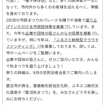
代会」、「囃子保存会」など、多くの関係者が一丸と
なって、市内外から多くのお客様を迎えるべく、準備
を進めております。
2日目の市民まつりのパレードを踊りや演奏で
盛り上
げていただける市民団体等を募集
しています。ま
た、今年も
企業や団体の皆さんからの協賛を募集
し
ていますが、特に今年は、
「ふるさと納税型クラウド
ファンディング」
を募集しております。詳しくは、
市ホームページをご覧願います。
企業や団体の皆さんに、ぜひご協力いただき、みんな
で秋まつりを盛り上げましょう！
祭りの詳細は、9月の定例記者会見でご案内いたしま
す。
鹿沼市が誇る、重要無形民俗文化財、ユネスコ無形文
化遺産の「鹿沼秋まつり」を、みなさんどうぞお楽し
みにお待ちください。