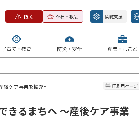
防災
休日・救急
閲覧支援
子育て・教育
防災・安全
産業・しごと
～産後ケア事業を拡充～
印刷用ページ
できるまちへ ～産後ケア事業