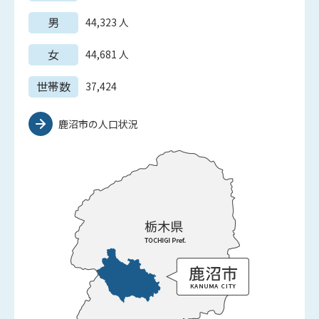
男
44,323
人
女
44,681
人
世帯数
37,424
鹿沼市の人口状況