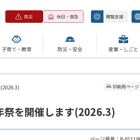
防災
休日・救急
閲覧支援
子育て・教育
防災・安全
産業・しごと
26.3)
印刷用ページ
を開催します(2026.3)
ページ番号：P-01118