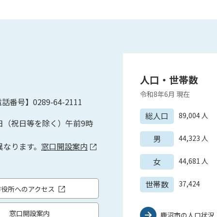
人口・世帯数
令和8年6月
現在
話番号】0289-64-2111
総人口
89,004
人
日（祝日等を除く）午前9時
男
44,323
人
異なります。
窓口開設案内
女
44,681
人
世帯数
37,424
市役所へのアクセス
窓口開設案内
鹿沼市の人口状況