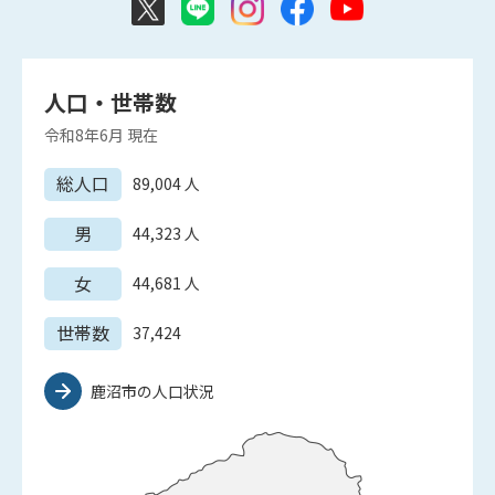
人口・世帯数
令和8年6月
現在
総人口
89,004
人
男
44,323
人
女
44,681
人
世帯数
37,424
鹿沼市の人口状況