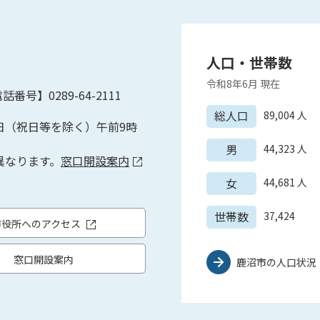
人口・世帯数
令和8年6月
現在
話番号】0289-64-2111
総人口
89,004
人
日（祝日等を除く）午前9時
男
44,323
人
異なります。
窓口開設案内
女
44,681
人
世帯数
37,424
市役所へのアクセス
窓口開設案内
鹿沼市の人口状況