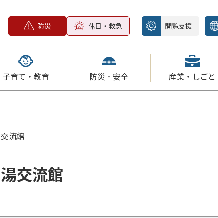
防災
休日・救急
閲覧支援
子育て・教育
防災・安全
産業・しごと
湯交流館
の湯交流館