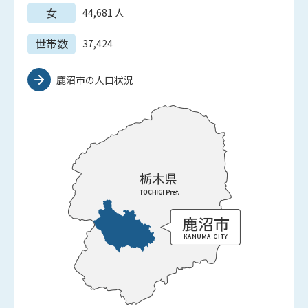
女
44,681
人
世帯数
37,424
鹿沼市の人口状況