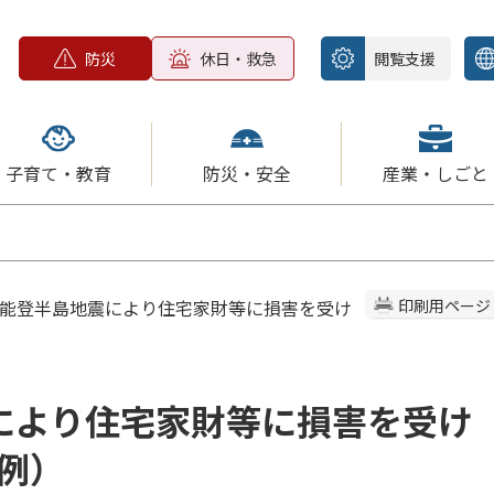
防災
休日・救急
閲覧支援
子育て・教育
防災・安全
産業・しごと
6年能登半島地震により住宅家財等に損害を受け
印刷用ページ
により住宅家財等に損害を受け
例）